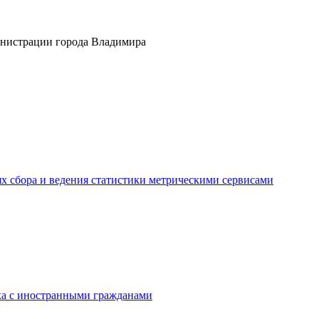
инистрации города Владимира
ях сбора и ведения статистики метрическими сервисами
ака с иностранными гражданами