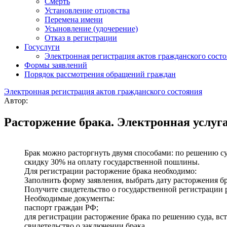
Смерть
Установление отцовства
Перемена имени
Усыновление (удочерение)
Отказ в регистрации
Госуслуги
Электронная регистрация актов гражданского сост
Формы заявлений
Порядок рассмотрения обращений граждан
Электронная регистрация актов гражданского состояния
Автор:
Расторжение брака. Электронная услуг
Брак можно расторгнуть двумя способами: по решению су
скидку 30% на оплату государственной пошлины.
Для регистрации расторжение брака необходимо:
Заполнить форму заявления, выбрать дату расторжения б
Получите свидетельство о государственной регистрации
Необходимые документы:
паспорт граждан РФ;
для регистрации расторжение брака по решению суда, вс
свидетельство о заключении брака.