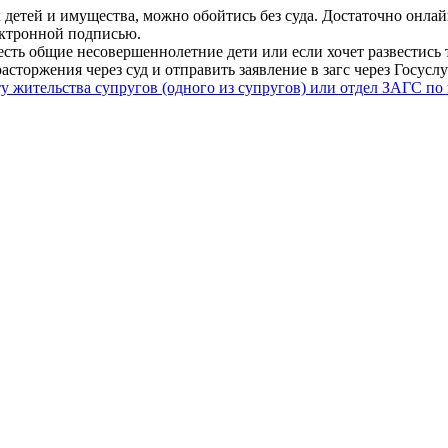
 детей и имущества, можно обойтись без суда. Достаточно онлай
ектронной подписью.
есть общие несовершеннолетние дети или если хочет развестись 
асторжения через суд и отправить заявление в загс через Госус
у жительства супругов (одного из супругов) или отдел ЗАГС по 