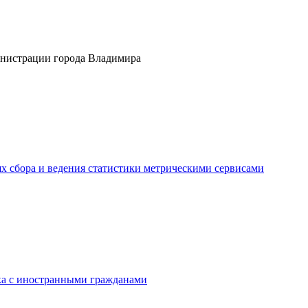
инистрации города Владимира
ях сбора и ведения статистики метрическими сервисами
ака с иностранными гражданами