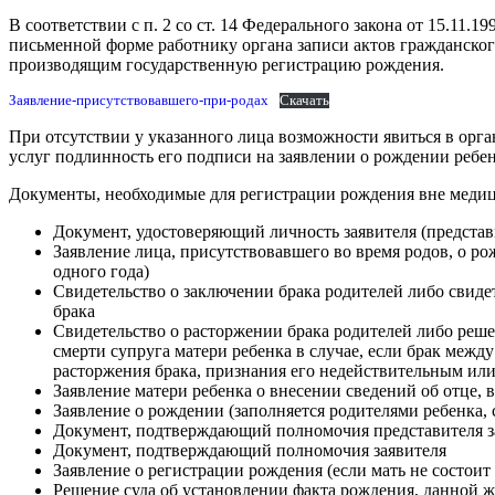
В соответствии с п. 2 со ст. 14 Федерального закона от 15.11.
письменной форме работнику органа записи актов гражданско
производящим государственную регистрацию рождения.
Заявление-присутствовавшего-при-родах
Скачать
При отсутствии у указанного лица возможности явиться в ор
услуг подлинность его подписи на заявлении о рождении ребе
Документы, необходимые для регистрации рождения вне меди
Документ, удостоверяющий личность заявителя (представ
Заявление лица, присутствовавшего во время родов, о р
одного года)
Свидетельство о заключении брака родителей либо свид
брака
Свидетельство о расторжении брака родителей либо реше
смерти супруга матери ребенка в случае, если брак межд
расторжения брака, признания его недействительным или 
Заявление матери ребенка о внесении сведений об отце, 
Заявление о рождении (заполняется родителями ребенка,
Документ, подтверждающий полномочия представителя 
Документ, подтверждающий полномочия заявителя
Заявление о регистрации рождения (если мать не состоит
Решение суда об установлении факта рождения, данной 