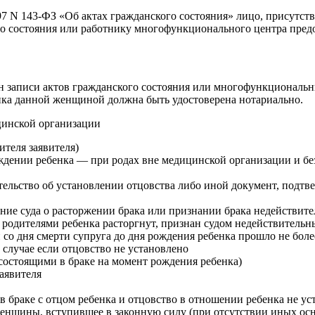
1997 N 143-ФЗ «Об актах гражданского состояния» лицо, присутст
го состояния или работнику многофункционального центра пред
ган записи актов гражданского состояния или многофункционал
нка данной женщиной должна быть удостоверена нотариально.
цинской организации
ителя заявителя)
ождении ребенка — при родах вне медицинской организации и б
етельство об установлении отцовства либо иной документ, подт
ние суда о расторжении брака или признании брака недействите
у родителями ребенка расторгнут, признан судом недействительн
со дня смерти супруга до дня рождения ребенка прошло не боле
в случае если отцовство не установлено
 состоящими в браке на момент рождения ребенка)
заявителя
 в браке с отцом ребенка и отцовство в отношении ребенка не у
женщины, вступившее в законную силу (при отсутствии иных ос