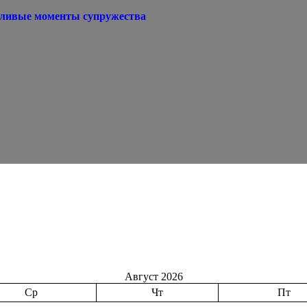
тливые моменты супружества
Август 2026
Ср
Чт
Пт